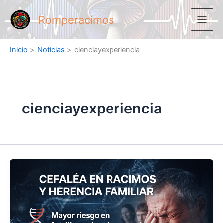
Ir
al
Romperacimos
contenido
Inicio
Noticias
cienciayexperiencia
cienciayexperiencia